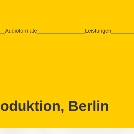
__
Audioformate
________
________
Leistungen
_______
oduktion, Berlin