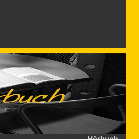
__Hörbuch__