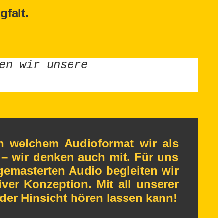
falt.
en wir unsere
in welchem Audioformat wir als
r – wir denken auch mit. Für uns
 gemasterten Audio begleiten wir
iver Konzeption. Mit all unserer
der Hinsicht hören lassen kann!