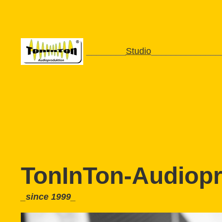
________
Studio
________
______
TonInTon-Audiopr
_since 1999_