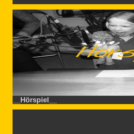
__Hörspiel__