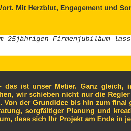
ort. Mit Herzblut, Engagement und Sorg
m 25jährigen Firmenjubiläum lass
- das ist unser Metier. Ganz gleich, 
ehen, wir schieben nicht nur die Regle
nz. Von der Grundidee bis hin zum final
eratung, sorgfältiger Planung und kreat
m, dass sich Ihr Projekt am Ende in je