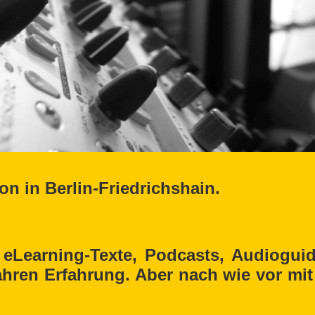
n in Berlin-Friedrichshain.
r, eLearning-Texte, Podcasts, Audiogu
ren Erfahrung. Aber nach wie vor mit