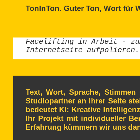
TonInTon. Guter Ton, Wort für W
Facelifting in Arbeit - zu
Internetseite aufpolieren.
Text, Wort, Sprache, Stimmen 
Studiopartner an Ihrer Seite st
bedeutet KI: Kreative Intellige
Ihr Projekt mit individueller B
Erfahrung kümmern wir uns daru