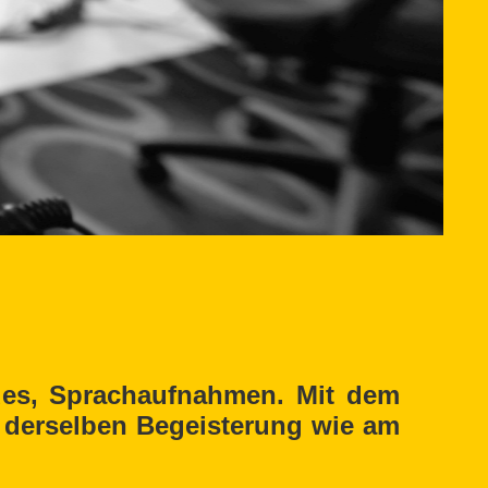
ides, Sprachaufnahmen. Mit dem
 derselben Begeisterung wie am